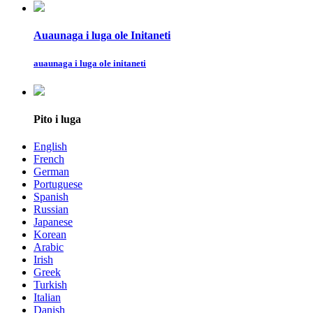
Auaunaga i luga ole Initaneti
auaunaga i luga ole initaneti
Pito i luga
English
French
German
Portuguese
Spanish
Russian
Japanese
Korean
Arabic
Irish
Greek
Turkish
Italian
Danish