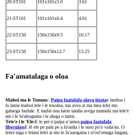
20-ST101
101x101x5.0
3.61
21-ST101
101x101x6.4
4.61
22-ST150
150x150x9.5
10.17
23-ST150
150x150x12.7
13.25
Fa'amatalaga o oloa
Malosi ma le Tumau:
Paipa faatafafa alava tioata
e lauiloa i
lo latou malosi tele i le tosoina, ma avea ai ma mea lelei mo
galuega faufale. E mafai ona latou tatalia avega mamafa ma tete'e
atu i le fa'aleagaina i le aluga o taimi.
Tete'e i le 'Ele:
E le pei o paipa uʻamea,
paipa faatafafa
fiberglass
E lē ele pe pala pe a fa'aalia i le susu po'o vaila'au. O
lenei uiga e fetaui lelei ai mo le fa'aaogaina i si'osi'omaga faigata,