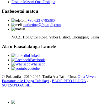
Fesili e Masani Ona Fesiligia
Faafesootai matou
+86 023-67853804
marketing@frp-cqdj.com
NO.21 Honghuxi Road, Yubei District, Chongqing, Saina
Ala o Faasalalauga Lautele
Linkedin
Facebook
Whatsapp
youtube
© Puletaofia - 2010-2025: Taofia Aia Tatau Uma.
Oloa Vevela
-
Fa'afanua o le Upega Tafa'ilagi
-
BLOG PITO I LUGA
-
SU'ESU'EGA SILI