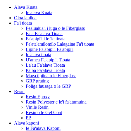
Alava Kuata
Ie alava Kuata
Oloa lauiloa
Fa'i tioata
Fealualua'i i luga o le Fiberglass
Fala Fa'alava Tioata
Fa'apipi'i i le 'ie tioata
Fa'ata'amilomilo Lalagaina Fa'i tioata
Lipine Fa'apipi'i Fa'apipi'i
Ie alava tioata
U'amea Fa'apipi'i Tioata
La'au Fa'alava Tioata
Paipa Fa'alava Tioata
Maea tipiina o le Fiberglass
GRP grating
Foliga fausaga o le GRP
Resin
Resin Epoxy
Resin Polyester e le'i fa'atumuina
Vinile Resin
Resin o le Gel Coat
PP
Alava kaponi
Ie Fa'alava Kaponi