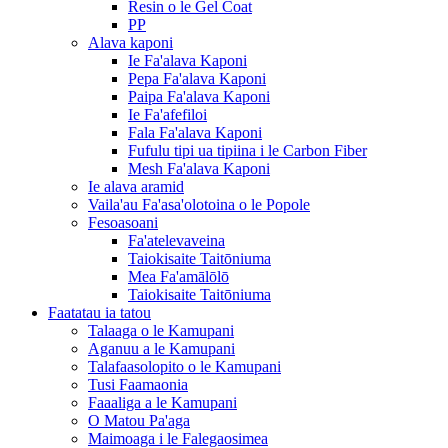
Resin o le Gel Coat
PP
Alava kaponi
Ie Fa'alava Kaponi
Pepa Fa'alava Kaponi
Paipa Fa'alava Kaponi
Ie Fa'afefiloi
Fala Fa'alava Kaponi
Fufulu tipi ua tipiina i le Carbon Fiber
Mesh Fa'alava Kaponi
Ie alava aramid
Vaila'au Fa'asa'olotoina o le Popole
Fesoasoani
Fa'atelevaveina
Taiokisaite Taitōniuma
Mea Fa'amālōlō
Taiokisaite Taitōniuma
Faatatau ia tatou
Talaaga o le Kamupani
Aganuu a le Kamupani
Talafaasolopito o le Kamupani
Tusi Faamaonia
Faaaliga a le Kamupani
O Matou Pa'aga
Maimoaga i le Falegaosimea