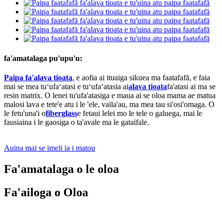
fa'amatalaga pu'upu'u:
Paipa fa'alava tioata
, e aofia ai ituaiga sikuea ma faatafafā, e faia
mai se mea tuʻufaʻatasi e tuʻufaʻatasia ai
alava tioata
fa'atasi ai ma se
resin matrix. O lenei tu'ufa'atasiga e maua ai se oloa mama ae matua
malosi lava e tete'e atu i le 'ele, vaila'au, ma mea tau si'osi'omaga. O
le fetu'una'i o
fiberglass
e fetaui lelei mo le tele o galuega, mai le
fausiaina i le gaosiga o ta'avale ma le gataifale.
Auina mai se imeli ia i matou
Fa'amatalaga o le oloa
Fa'ailoga o Oloa