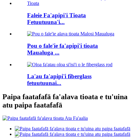
Faleie Fa'apipi'i Tioata
Fetuutuuna'i...
Pou o fale'ie fa'apipi'i tioata
Maualuga ...
La'au fa'apipi'i fiberglass
fetuutuunai...
Paipa faatafafā fa'alava tioata e tu'uina
atu paipa faatafafā