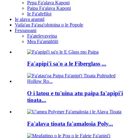
Pepa Fa'alava Kaponi
Paipa Fa'alava Kaponi
Ie Fa'afefiloi
Ie alava aramid
Vaila'au Fa'asa'olotoina o le Popole
Fesoasoani
Fa'atelevaveina
Mea Fa'amālōlō
Fa'apipi'i sa'o a le Fiberglass ...
O i latou e tu'uina atu paipa fa'apipi'i
tioata...
Fa'alava tioata fa'amalosia Poly...