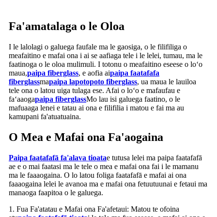
Fa'amatalaga o le Oloa
I le lalolagi o galuega faufale ma le gaosiga, o le filifiliga o
meafaitino e mafai ona i ai se aafiaga tele i le lelei, tumau, ma le
faatinoga o le oloa mulimuli. I totonu o meafaitino eseese o loʻo
maua,
paipa fiberglass
, e aofia ai
paipa faatafafa
fiberglass
ma
paipa lapotopoto fiberglass
, ua maua le lauiloa
tele ona o latou uiga tulaga ese. Afai o loʻo e mafaufau e
faʻaaoga
paipa fiberglass
Mo lau isi galuega faatino, o le
mafuaaga lenei e tatau ai ona e filifilia i matou e fai ma au
kamupani fa'atuatuaina.
O Mea e Mafai ona Fa'aogaina
Paipa faatafafā fa'alava tioata
e tutusa lelei ma paipa faatafafā
ae e o mai faatasi ma le tele o mea e mafai ona fai i le mamanu
ma le faaaogaina. O lo latou foliga faatafafā e mafai ai ona
faaaogaina lelei le avanoa ma e mafai ona fetuutuunai e fetaui ma
manaoga faapitoa o le galuega.
1. Fua Fa'atatau e Mafai ona Fa'afetaui: Matou te ofoina