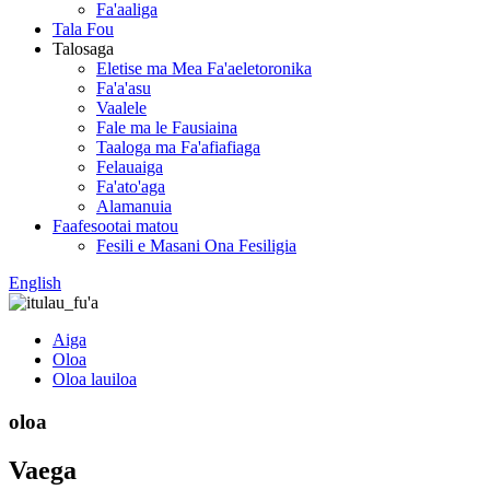
Fa'aaliga
Tala Fou
Talosaga
Eletise ma Mea Fa'aeletoronika
Fa'a'asu
Vaalele
Fale ma le Fausiaina
Taaloga ma Fa'afiafiaga
Felauaiga
Fa'ato'aga
Alamanuia
Faafesootai matou
Fesili e Masani Ona Fesiligia
English
Aiga
Oloa
Oloa lauiloa
oloa
Vaega