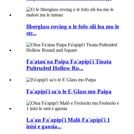
fiberglass roving o le fofo sili lea mo le
str...
Fa'atau'oa Paipa Fa'apipi'i Tioata
Pultruded Hollow Ro...
Fa'apipi'i sa'o le E Glass mo Paipa
La'au Fa'apipi'i Malō Fa'apipi'i 1
inisi e gaosia...