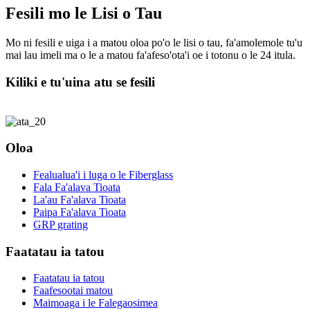
Fesili mo le Lisi o Tau
Mo ni fesili e uiga i a matou oloa po'o le lisi o tau, fa'amolemole tu'u
mai lau imeli ma o le a matou fa'afeso'ota'i oe i totonu o le 24 itula.
Kiliki e tu'uina atu se fesili
Oloa
Fealualua'i i luga o le Fiberglass
Fala Fa'alava Tioata
La'au Fa'alava Tioata
Paipa Fa'alava Tioata
GRP grating
Faatatau ia tatou
Faatatau ia tatou
Faafesootai matou
Maimoaga i le Falegaosimea