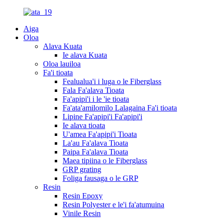
Aiga
Oloa
Alava Kuata
Ie alava Kuata
Oloa lauiloa
Fa'i tioata
Fealualua'i i luga o le Fiberglass
Fala Fa'alava Tioata
Fa'apipi'i i le 'ie tioata
Fa'ata'amilomilo Lalagaina Fa'i tioata
Lipine Fa'apipi'i Fa'apipi'i
Ie alava tioata
U'amea Fa'apipi'i Tioata
La'au Fa'alava Tioata
Paipa Fa'alava Tioata
Maea tipiina o le Fiberglass
GRP grating
Foliga fausaga o le GRP
Resin
Resin Epoxy
Resin Polyester e le'i fa'atumuina
Vinile Resin