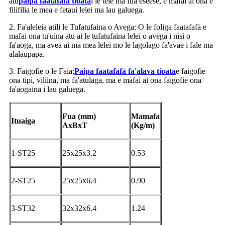
atu
paipa faatafafā tioata
i le tele ma fua eseese, e mafai ai ona e
filifilia le mea e fetaui lelei ma lau galuega.
2. Fa'aleleia atili le Tufatufaina o Avega: O le foliga faatafafā e
mafai ona tu'uina atu ai le tufatufaina lelei o avega i nisi o
fa'aoga, ma avea ai ma mea lelei mo le lagolago fa'avae i fale ma
alalaupapa.
3. Faigofie o le Faia:
Paipa faatafafā fa'alava tioata
e faigofie
ona tipi, viliina, ma fa'atulaga, ma e mafai ai ona faigofie ona
fa'aogaina i lau galuega.
Fua (mm)
Mamafa
Ituaiga
AxBxT
(Kg/m)
1-ST25
25x25x3.2
0.53
2-ST25
25x25x6.4
0.90
3-ST32
32x32x6.4
1.24